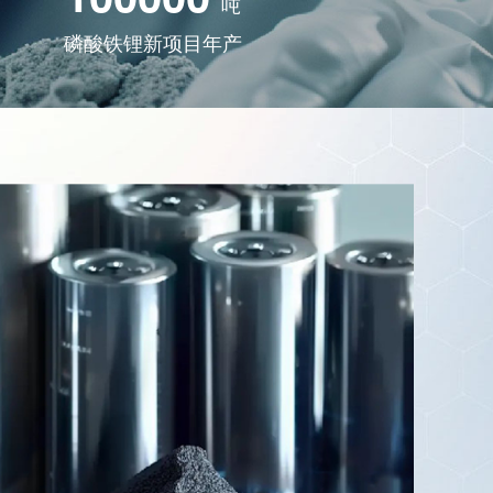
吨
磷酸铁锂新项目年产