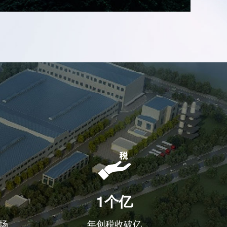
1个亿
场
年创税收破亿