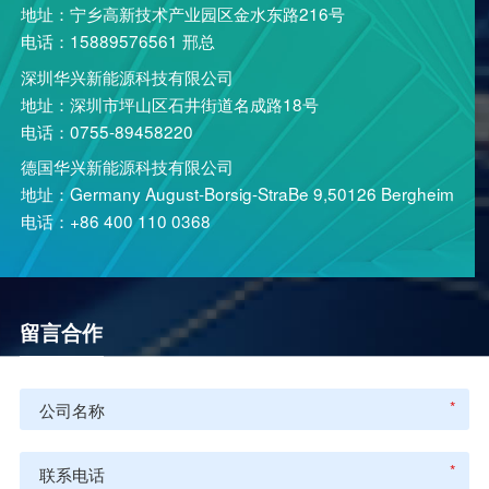
地址：宁乡高新技术产业园区金水东路216号
电话：15889576561 邢总
深圳华兴新能源科技有限公司
地址：深圳市坪山区石井街道名成路18号
电话：0755-89458220
德国华兴新能源科技有限公司
地址：Germany August-Borsig-StraBe 9,50126 Bergheim
电话：+86 400 110 0368
留言合作
*
*