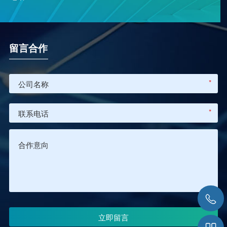
留言合作
*
*