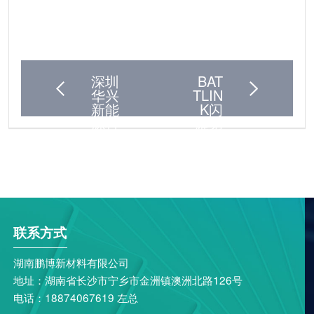
深圳
BAT
华兴
TLIN
新能
K闪
源科
耀第
技：
137
Battl
届广
ink ..
交
会，
上一篇
赋..
下一篇
联系方式
湖南鹏博新材料有限公司
地址：湖南省长沙市宁乡市金洲镇澳洲北路126号
电话：18874067619 左总